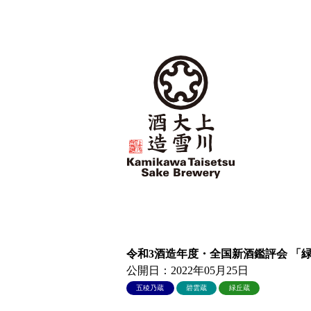
令和3酒造年度・全国新酒鑑評会 「
公開日：2022年05月25日
五稜乃蔵
碧雲蔵
緑丘蔵